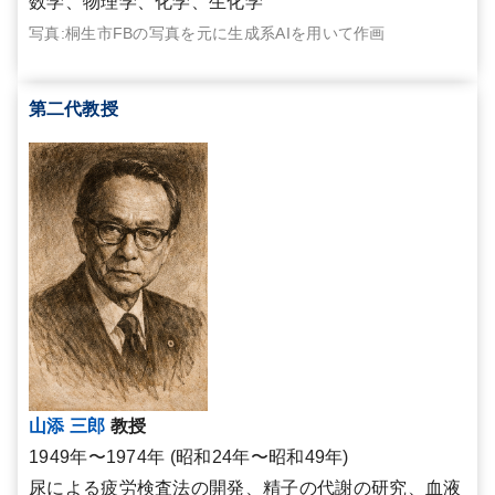
数学、物理学、化学、生化学
写真:桐生市FBの写真を元に生成系AIを用いて作画
第二代教授
山添 三郎
教授
1949年〜1974年 (昭和24年〜昭和49年)
尿による疲労検査法の開発、精子の代謝の研究、血液