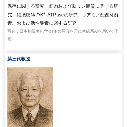
保存に関する研究、筋肉および脳リン脂質に関する研
+
+
究、細胞膜Na
/K
-ATPaseの研究、L-アミノ酸酸化酵
素、および活性酸素に関する研究
写真：日本脂質生化学会HPの写真を元に生成系AIを用いて作
画
第三代教授