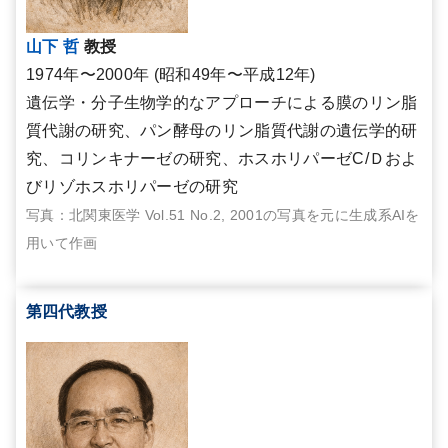
山下 哲
教授
1974年〜2000年 (昭和49年〜平成12年)
遺伝学・分子生物学的なアプローチによる膜のリン脂
質代謝の研究、パン酵母のリン脂質代謝の遺伝学的研
究、コリンキナーゼの研究、ホスホリパーゼC/Ｄおよ
びリゾホスホリパーゼの研究
写真：北関東医学 Vol.51 No.2, 2001の写真を元に生成系AIを
用いて作画
第四代教授