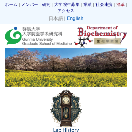
ホーム
|
メンバー
|
研究
|
大学院生募集
|
業績
|
社会連携
|
沿革
|
アクセス
日本語
|
English